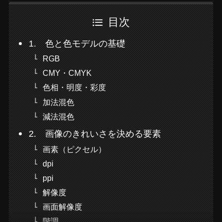
目次
1. 色と色モデルの基礎
RGB
CMY・CMYK
色相・明度・彩度
加法混色
減法混色
2. 画像のきれいさを決める要素
画素（ピクセル）
dpi
ppi
解像度
画面解像度
階調