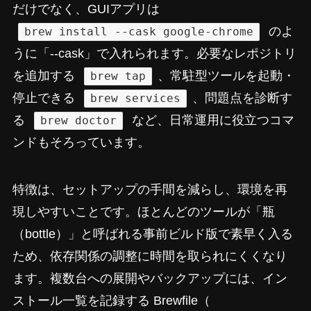
だけでなく、GUIアプリは
のよ
brew install --cask google-chrome
うに「--cask」で入れられます。必要なレポジトリ
を追加する
、常駐型ツールを起動・
brew tap
停止できる
、問題点を診断す
brew services
る
など、日常運用に役立つコマ
brew doctor
ンドもそろっています。
特徴は、セットアップの手間を減らし、環境を再
現しやすいことです。ほとんどのツールが「瓶
（bottle）」と呼ばれる事前ビルド版で素早く入る
ため、依存関係の調整に時間を取られにくくなり
ます。複数台への展開やバックアップには、イン
ストール一覧を記録する Brewfile（