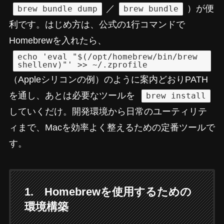
／
）が便
brew bundle dump
brew bundle
利です。はじめ方は、公式の1行コマンドで
Homebrewを入れたら、
echo 'eval "$(/opt/homebrew/bin/brew
shellenv)"' >> ~/.zprofile
（Appleシリコンの例）のように案内どおりPATH
を通し、あとは必要なツールを
brew install
していくだけ。開発環境から日常のユーティリテ
ィまで、Macを効率よく整えるための定番ツールで
す。
1. Homebrewを使用するための
環境構築