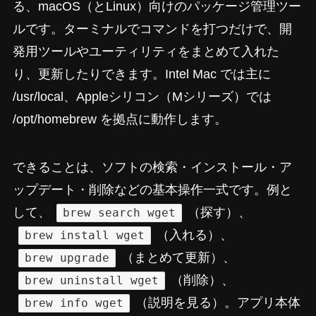
る、macOS（とLinux）向けのパッケージ管理ツー
ルです。ターミナルでコマンドを打つだけで、開
発用ツールやユーティリティをまとめて入れた
り、更新したりできます。Intel Mac では主に
/usr/local、Appleシリコン（Mシリーズ）では
/opt/homebrew を拠点に動作します。
できることは、ソフトの検索・インストール・ア
ップデート・削除などの基本操作一式です。例と
して、
（探す）、
brew search wget
（入れる）、
brew install wget
（まとめて更新）、
brew upgrade
（削除）、
brew uninstall wget
（説明を見る）。アプリ本体
brew info wget