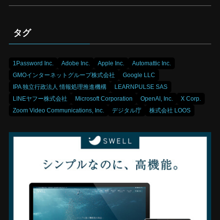
タグ
1Password Inc.
Adobe Inc.
Apple Inc.
Automattic Inc.
GMOインターネットグループ株式会社
Google LLC
IPA 独立行政法人 情報処理推進機構
LEARNPULSE SAS
LINEヤフー株式会社
Microsoft Corporation
OpenAI, Inc.
X Corp.
Zoom Video Communications, Inc.
デジタル庁
株式会社 LOOS