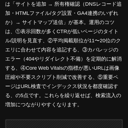
は「サイトを追加 → 所有権確認（DNSレコード追
加・HTMLファイル/タグ設置・GA4連携のいずれ
か）→ サイトマップ送信」が基本。運用のコツ
は、①表示回数が多くCTRが低いページのタイト
ル/説明を見直す、②平均掲載順位が11〜20位のク
エリに合わせて内容を追記する、③カバレッジの
エラー（404やリダイレクト不備）を定期的に解消
する、④Core Web Vitalsの指標が悪いURLは画像
圧縮や不要スクリプト削減で改善する、⑤重要ペ
ージはURL検査でインデックス状況を都度確認す
る、の5点です。これらを繰り返せば、検索流入の
増加につながりやすくなります。