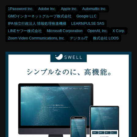
1Password Inc.
Adobe Inc.
Apple Inc.
Automattic Inc.
GMOインターネットグループ株式会社
Google LLC
IPA 独立行政法人 情報処理推進機構
LEARNPULSE SAS
LINEヤフー株式会社
Microsoft Corporation
OpenAI, Inc.
X Corp.
Zoom Video Communications, Inc.
デジタル庁
株式会社 LOOS