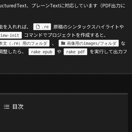
StructuredText、プレーンTextに対応しています（PDF出力に
張機能を入れれば、
原稿のシンタックスハイライトや
.re
コマンドでプロジェクトを作成すると、
view-init
、
な
本文（.re）用のフォルダ
画像用のimages/フォルダ
調整したら、
や
を実行して出力フ
rake epub
rake pdf
目次