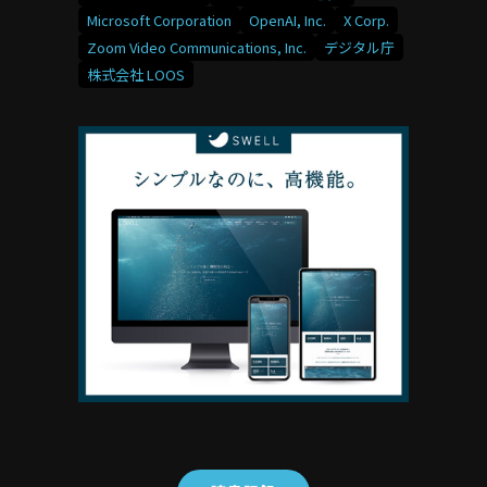
Microsoft Corporation
OpenAI, Inc.
X Corp.
Zoom Video Communications, Inc.
デジタル庁
株式会社 LOOS