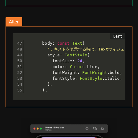
After
      body
:
const
Text
(
'テキストを表示する時は、Textウィジェットを
        style
:
TextStyle
(
          fontSize
:
24
,
          color
:
Colors
.
blue
,
          fontWeight
:
FontWeight
.
bold
,
          fontStyle
:
FontStyle
.
italic
,
)
,
)
,