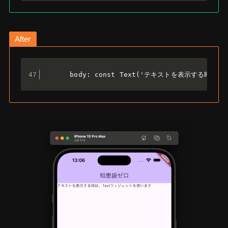
After
      body: const Text('テキストを表示する時は