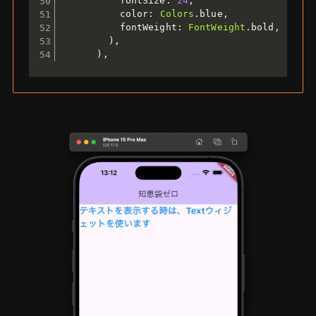
          fontSize
:
24
,
          color
:
Colors
.
blue
,
          fontWeight
:
FontWeight
.
bold
,
)
,
)
,