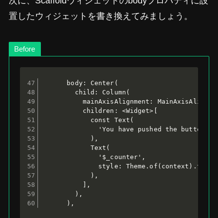
次に、Scaffoldウィジェットのbodyプロパティに設
置したウィジェットを書き換えてみましょう。
Before
      body: Center(

        child: Column(

          mainAxisAlignment: MainAxisAlignmen
          children: <Widget>[

            const Text(

              'You have pushed the button thi
            ),

            Text(

              '$_counter',

              style: Theme.of(context).textTh
            ),

          ],

        ),

      ),