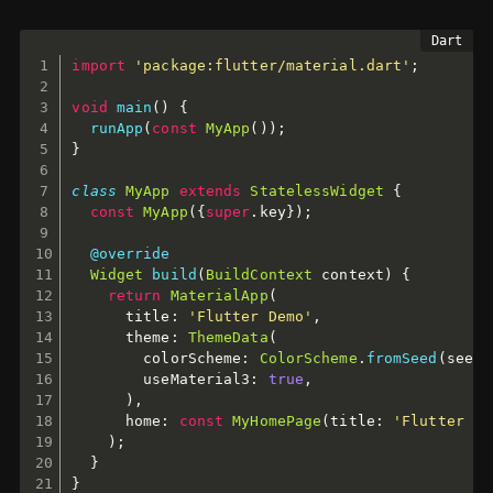
import
'package:flutter/material.dart'
;
void
main
(
)
{
runApp
(
const
MyApp
(
)
)
;
}
class
MyApp
extends
StatelessWidget
{
const
MyApp
(
{
super
.
key
}
)
;
@override
Widget
build
(
BuildContext
 context
)
{
return
MaterialApp
(
      title
:
'Flutter Demo'
,
      theme
:
ThemeData
(
        colorScheme
:
ColorScheme
.
fromSeed
(
seedC
        useMaterial3
:
true
,
)
,
      home
:
const
MyHomePage
(
title
:
'Flutter De
)
;
}
}