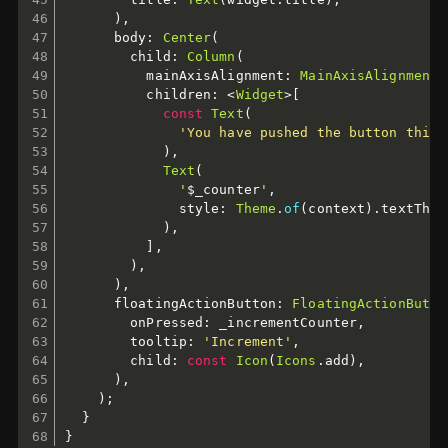
)
,
      body
:
Center
(
        child
:
Column
(
          mainAxisAlignment
:
MainAxisAlignment
.
          children
:
<
Widget
>
[
const
Text
(
'You have pushed the button this 
)
,
Text
(
'
$
_counter
'
,
              style
:
Theme
.
of
(
context
)
.
textThem
)
,
]
,
)
,
)
,
      floatingActionButton
:
FloatingActionButto
        onPressed
:
 _incrementCounter
,
        tooltip
:
'Increment'
,
        child
:
const
Icon
(
Icons
.
add
)
,
)
,
)
;
}
}