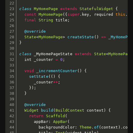
class
MyHomePage
extends
StatefulWidget
{
const
MyHomePage
(
{
super
.
key
,
 required 
this
.
ti
final
String
 title
;
@override
State
<
MyHomePage
>
createState
(
)
=
>
_MyHomePag
}
class
 _MyHomePageState 
extends
State
<
MyHomePage
  int _counter 
=
0
;
void
_incrementCounter
(
)
{
setState
(
(
)
{
      _counter
++
;
}
)
;
}
@override
Widget
build
(
BuildContext
 context
)
{
return
Scaffold
(
      appBar
:
AppBar
(
        backgroundColor
:
Theme
.
of
(
context
)
.
colo
        title
:
Text
(
widget
.
title
)
,